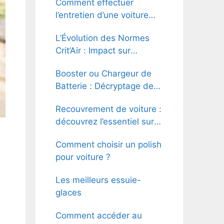
Comment effectuer
l’entretien d’une voiture
louée avec Arval ?
L’Évolution des Normes
Crit’Air : Impact sur
l’Industrie des Transports
Booster ou Chargeur de
Lourds
Batterie : Décryptage des
Différences
Recouvrement de voiture :
découvrez l’essentiel sur
le covering !
Comment choisir un polish
pour voiture ?
Les meilleurs essuie-
glaces
e
Comment accéder au